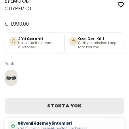
EYEMOOD
CUYPER C1
₺ 1,990.00
2 Yıl Garanti
Özel Deri Kılıf
Uzun süreli kullanım
Çizik ve darbelere karşı
güvencesi
tam koruma
Renk
STOKTA YOK
Güvenli ödeme yöntemleri
Kart bilgileriniz güvenli bağlantı ile korunur