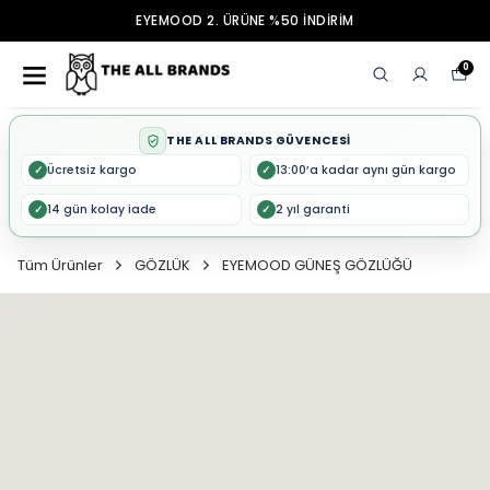
EYEMOOD 2. ÜRÜNE %50 İNDİRİM
0
THE ALL BRANDS GÜVENCESİ
Ücretsiz kargo
13:00’a kadar aynı gün kargo
✓
✓
14 gün kolay iade
2 yıl garanti
✓
✓
Tüm Ürünler
GÖZLÜK
EYEMOOD GÜNEŞ GÖZLÜĞÜ