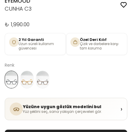
EYEMOOD
CUNHA C3
₺ 1,990.00
2 Yıl Garanti
Özel Deri Kılıf
Uzun süreli kullanım
Çizik ve darbelere karşı
güvencesi
tam koruma
Renk
Yüzüne uygun gözlük modelini bul
›
Yüz şeklini seç, sana yakışan çerçeveleri gör.