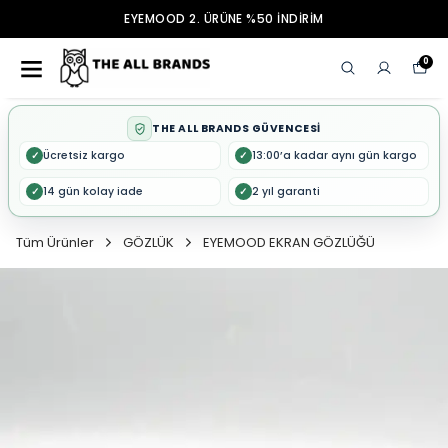
EYEMOOD 2. ÜRÜNE %50 İNDİRİM
0
THE ALL BRANDS GÜVENCESİ
Ücretsiz kargo
13:00’a kadar aynı gün kargo
✓
✓
14 gün kolay iade
2 yıl garanti
✓
✓
Tüm Ürünler
GÖZLÜK
EYEMOOD EKRAN GÖZLÜĞÜ