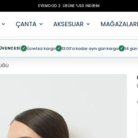
EYEMOOD 2. ÜRÜNE %50 İNDİRİM
ÇANTA
AKSESUAR
MAĞAZALARI
ÜVENCESİ
Ücretsiz kargo
13:00’a kadar aynı gün kargo
14 gün
✓
✓
✓
ÜĞÜ