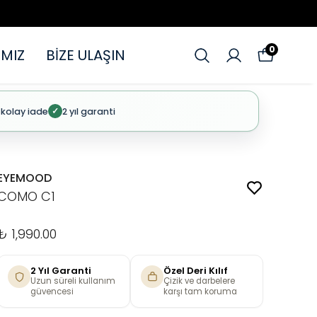
0
MIZ
BİZE ULAŞIN
 kolay iade
2 yıl garanti
✓
EYEMOOD
COMO C1
₺ 1,990.00
2 Yıl Garanti
Özel Deri Kılıf
Uzun süreli kullanım
Çizik ve darbelere
güvencesi
karşı tam koruma