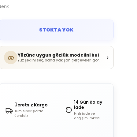
Renk
STOKTA YOK
Yüzüne uygun gözlük modelini bul
›
Yüz şeklini seç, sana yakışan çerçeveleri gör.
14 Gün Kolay
Ücretsiz Kargo
İade
Tüm siparişlerde
Hızlı iade ve
ücretsiz
değişim imkânı