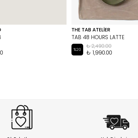
D
THE TAB ATELİER
4
TAB 48 HOURS LATTE
₺ 2,490.00
%
20
00
₺ 1,990.00