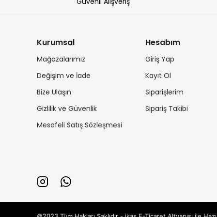
Güvenli Alışveriş
Kurumsal
Hesabım
Mağazalarımız
Giriş Yap
Değişim ve İade
Kayıt Ol
Bize Ulaşın
Siparişlerim
Gizlilik ve Güvenlik
Sipariş Takibi
Mesafeli Satış Sözleşmesi
©2023 Tüm Hakları Saklıdır - ikas E-Ticaret
Altyapısı ile Hazı