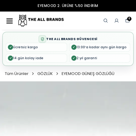
EYEMOOD 2. ÜRÜNE %50 İNDİRİM
0
THE ALL BRANDS GÜVENCESİ
Ücretsiz kargo
13:00’a kadar aynı gün kargo
✓
✓
14 gün kolay iade
2 yıl garanti
✓
✓
Tüm Ürünler
GÖZLÜK
EYEMOOD GÜNEŞ GÖZLÜĞÜ