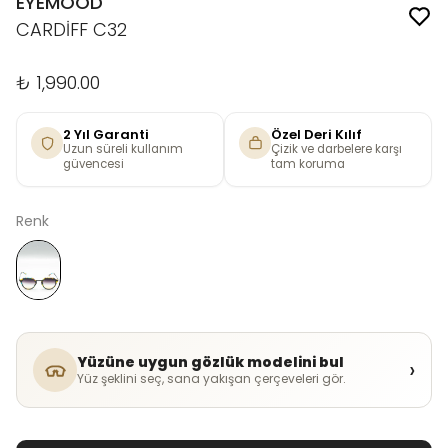
EYEMOOD
CARDİFF C32
₺ 1,990.00
2 Yıl Garanti
Özel Deri Kılıf
Uzun süreli kullanım
Çizik ve darbelere karşı
güvencesi
tam koruma
Renk
Yüzüne uygun gözlük modelini bul
›
Yüz şeklini seç, sana yakışan çerçeveleri gör.