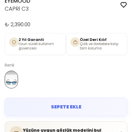
EYEMOOD
CAPRİ C3
₺ 2,390.00
2 Yıl Garanti
Özel Deri Kılıf
Uzun süreli kullanım
Çizik ve darbelere karşı
güvencesi
tam koruma
Renk
SEPETE EKLE
Yüzüne uygun gözlük modelini bul