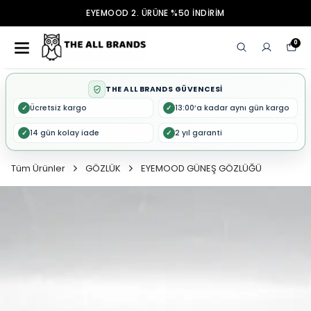
EYEMOOD 2. ÜRÜNE %50 İNDİRİM
0
THE ALL BRANDS GÜVENCESİ
Ücretsiz kargo
13:00’a kadar aynı gün kargo
✓
✓
14 gün kolay iade
2 yıl garanti
✓
✓
Tüm Ürünler
GÖZLÜK
EYEMOOD GÜNEŞ GÖZLÜĞÜ