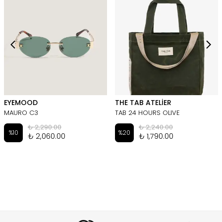
EYEMOOD
THE TAB ATELİER
MAURO C3
TAB 24 HOURS OLIVE
₺ 2,290.00
₺ 2,240.00
%
10
%
20
₺ 2,060.00
₺ 1,790.00