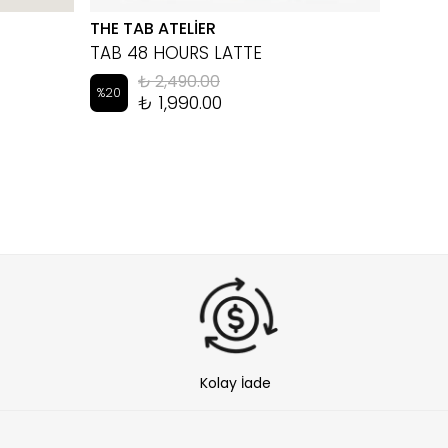
THE TAB ATELİER
EYEM
TAB 48 HOURS LATTE
LUKA 
₺ 2,490.00
%
20
%
10
₺ 1,990.00
Kolay İade