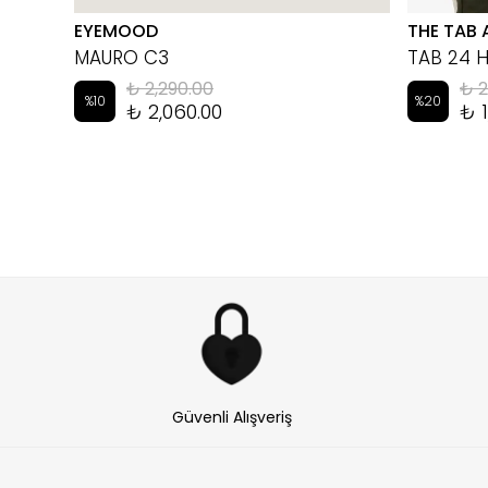
EYEMOOD
THE TAB 
MAURO C3
TAB 24 
₺ 2,290.00
₺ 2
%
10
%
20
₺ 2,060.00
₺ 1
Güvenli Alışveriş