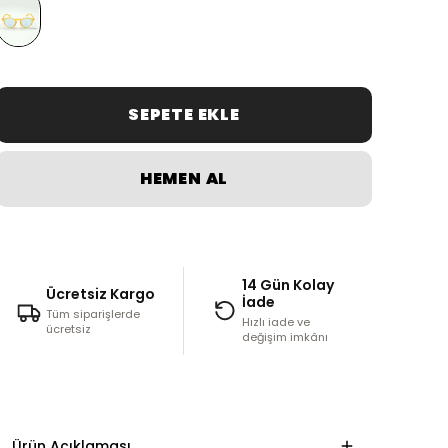
SEPETE EKLE
HEMEN AL
14 Gün Kolay
Ücretsiz Kargo
İade
Tüm siparişlerde
Hızlı iade ve
ücretsiz
değişim imkânı
Ürün Açıklaması