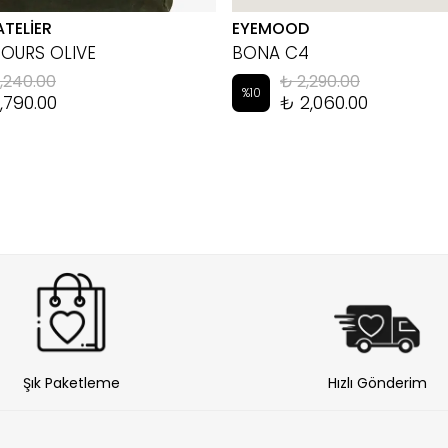
ATELİER
EYEMOOD
HOURS OLIVE
BONA C4
,240.00
₺ 2,290.00
%
10
,790.00
₺ 2,060.00
Şık Paketleme
Hızlı Gönderim