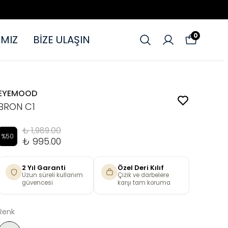
0
MIZ
BİZE ULAŞIN
EYEMOOD
BRON C1
₺ 1,989.00
%
50
₺ 995.00
2 Yıl Garanti
Özel Deri Kılıf
Uzun süreli kullanım
Çizik ve darbelere
güvencesi
karşı tam koruma
Renk