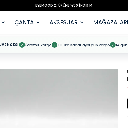
EYEMOOD 2. ÜRÜNE %50 İNDİRİM
ÇANTA
AKSESUAR
MAĞAZALARI
ÜVENCESİ
Ücretsiz kargo
13:00’a kadar aynı gün kargo
14 gün
✓
✓
✓