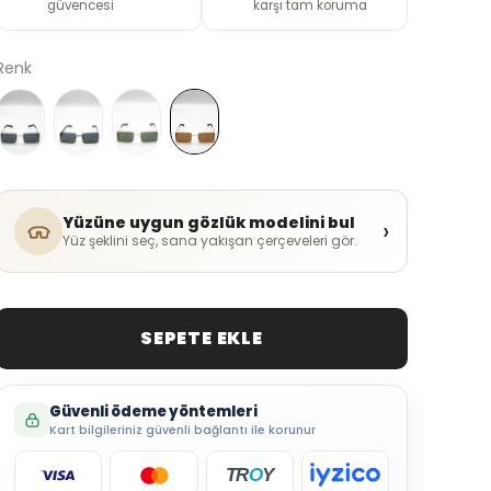
güvencesi
karşı tam koruma
Renk
Yüzüne uygun gözlük modelini bul
›
Yüz şeklini seç, sana yakışan çerçeveleri gör.
SEPETE EKLE
Güvenli ödeme yöntemleri
Kart bilgileriniz güvenli bağlantı ile korunur
TR
O
Y