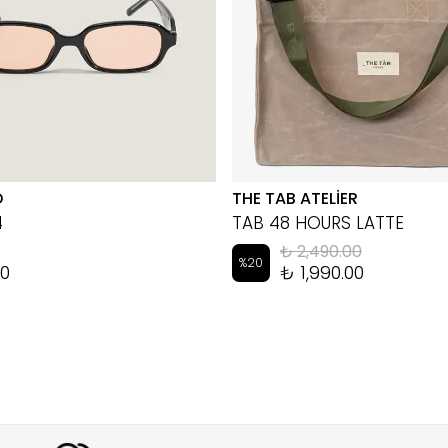
D
THE TAB ATELİER
4
TAB 48 HOURS LATTE
₺ 2,490.00
%
20
00
₺ 1,990.00