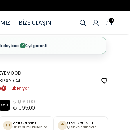
0
MIZ
BİZE ULAŞIN
 kolay iade
2 yıl garanti
✓
EYEMOOD
BRAY C4
Tükeniyor
₺ 1,989.00
%
50
₺ 995.00
2 Yıl Garanti
Özel Deri Kılıf
Uzun süreli kullanım
Çizik ve darbelere