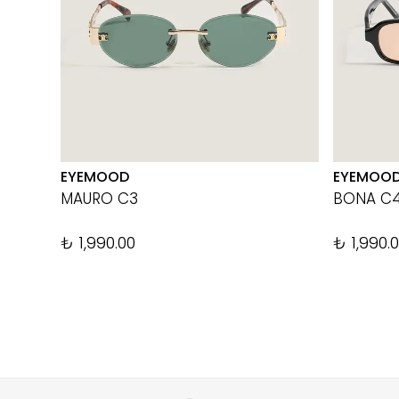
EYEMOOD
EYEMOO
MAURO C3
BONA C
₺ 1,990.00
₺ 1,990.