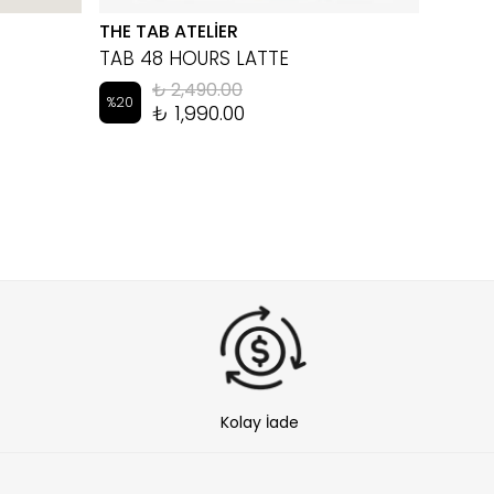
THE TAB ATELİER
EYEM
TAB 48 HOURS LATTE
LUKA 
₺ 2,490.00
%
20
%
10
₺ 1,990.00
Kolay İade