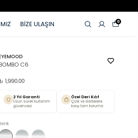
0
MIZ
BİZE ULAŞIN
EYEMOOD
BOMBO C6
₺ 1,990.00
2 Yıl Garanti
Özel Deri Kılıf
Uzun süreli kullanım
Çizik ve darbelere
güvencesi
karşı tam koruma
Renk