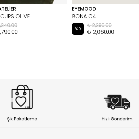
ATELİER
EYEMOOD
HOURS OLIVE
BONA C4
,240.00
₺ 2,290.00
%
10
,790.00
₺ 2,060.00
Şık Paketleme
Hızlı Gönderim