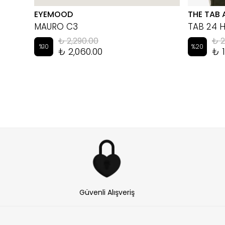
EYEMOOD
THE TAB 
MAURO C3
TAB 24 
₺ 2,290.00
₺ 2
%
10
%
20
₺ 2,060.00
₺ 1
Güvenli Alışveriş