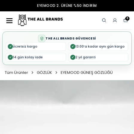
EYEMOOD 2. ÜRÜNE %50 İNDİRİM
0
THE ALL BRANDS GÜVENCESİ
Ücretsiz kargo
13:00’a kadar aynı gün kargo
✓
✓
14 gün kolay iade
2 yıl garanti
✓
✓
Tüm Ürünler
GÖZLÜK
EYEMOOD GÜNEŞ GÖZLÜĞÜ