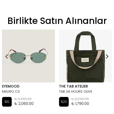
Birlikte Satın Alınanlar
EYEMOOD
THE TAB ATELİER
MAURO C3
TAB 24 HOURS OLIVE
₺ 2,290.00
₺ 2,240.00
%
10
%
20
₺ 2,060.00
₺ 1,790.00