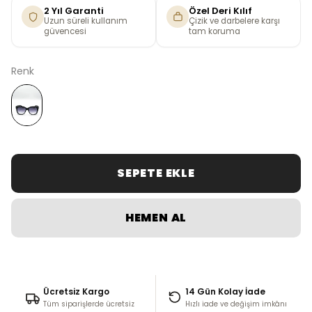
2 Yıl Garanti
Özel Deri Kılıf
Uzun süreli kullanım
Çizik ve darbelere karşı
güvencesi
tam koruma
Renk
SEPETE EKLE
HEMEN AL
Ücretsiz Kargo
14 Gün Kolay İade
Tüm siparişlerde ücretsiz
Hızlı iade ve değişim imkânı