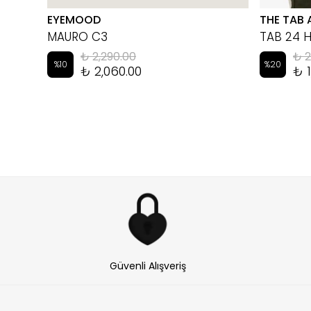
EYEMOOD
THE TAB 
MAURO C3
TAB 24 
₺ 2,290.00
₺ 2
%
10
%
20
₺ 2,060.00
₺ 1
Güvenli Alışveriş