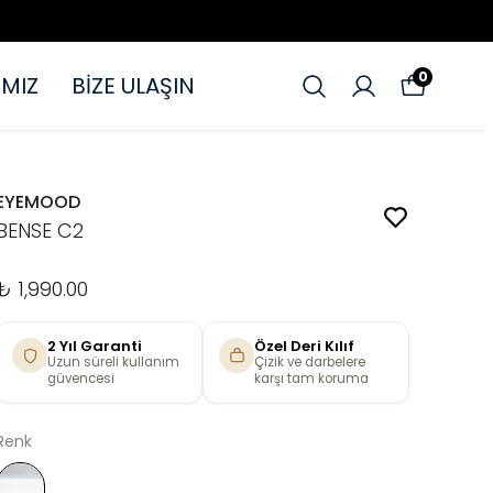
0
MIZ
BİZE ULAŞIN
EYEMOOD
BENSE C2
₺ 1,990.00
2 Yıl Garanti
Özel Deri Kılıf
Uzun süreli kullanım
Çizik ve darbelere
güvencesi
karşı tam koruma
Renk