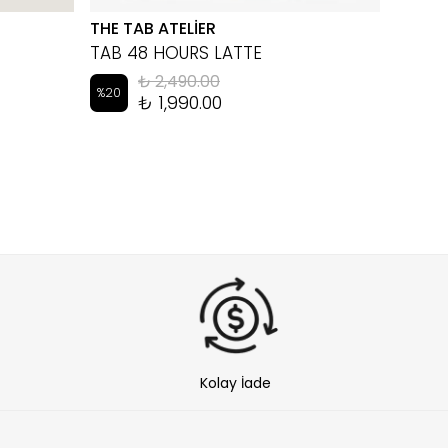
THE TAB ATELİER
EYEM
TAB 48 HOURS LATTE
LUKA 
₺ 2,490.00
%
20
%
10
₺ 1,990.00
Kolay İade