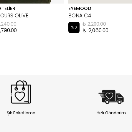
ATELİER
EYEMOOD
HOURS OLIVE
BONA C4
,240.00
₺ 2,290.00
%
10
,790.00
₺ 2,060.00
Şık Paketleme
Hızlı Gönderim