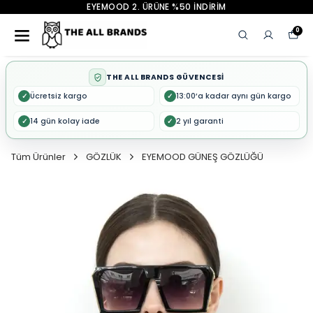
EYEMOOD 2. ÜRÜNE %50 İNDİRİM
0
THE ALL BRANDS GÜVENCESİ
Ücretsiz kargo
13:00’a kadar aynı gün kargo
✓
✓
14 gün kolay iade
2 yıl garanti
✓
✓
Tüm Ürünler
GÖZLÜK
EYEMOOD GÜNEŞ GÖZLÜĞÜ