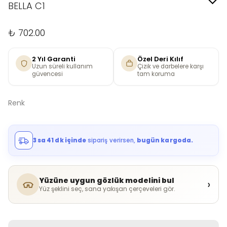
BELLA C1
₺ 702.00
2 Yıl Garanti
Özel Deri Kılıf
Uzun süreli kullanım
Çizik ve darbelere karşı
güvencesi
tam koruma
Renk
3 sa 41 dk içinde
sipariş verirsen,
bugün kargoda.
Yüzüne uygun gözlük modelini bul
›
Yüz şeklini seç, sana yakışan çerçeveleri gör.