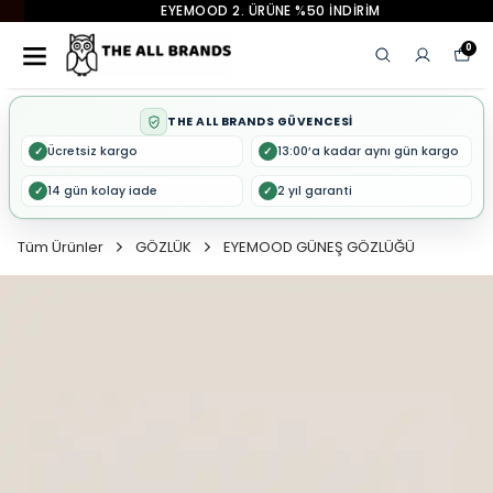
EYEMOOD 2. ÜRÜNE %50 İNDİRİM
0
THE ALL BRANDS GÜVENCESİ
Ücretsiz kargo
13:00’a kadar aynı gün kargo
✓
✓
14 gün kolay iade
2 yıl garanti
✓
✓
Tüm Ürünler
GÖZLÜK
EYEMOOD GÜNEŞ GÖZLÜĞÜ