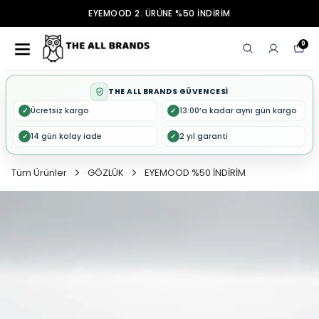
EYEMOOD 2. ÜRÜNE %50 İNDİRİM
0
THE ALL BRANDS GÜVENCESİ
Ücretsiz kargo
13:00’a kadar aynı gün kargo
✓
✓
14 gün kolay iade
2 yıl garanti
✓
✓
Tüm Ürünler
GÖZLÜK
EYEMOOD %50 İNDİRİM