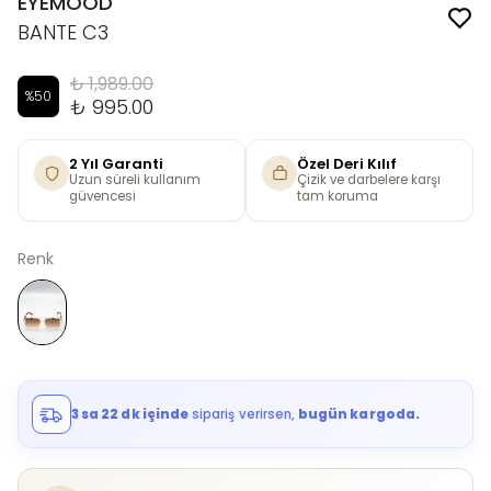
EYEMOOD
BANTE C3
₺ 1,989.00
%
50
₺ 995.00
2 Yıl Garanti
Özel Deri Kılıf
Uzun süreli kullanım
Çizik ve darbelere karşı
güvencesi
tam koruma
Renk
3 sa 22 dk içinde
sipariş verirsen,
bugün kargoda.