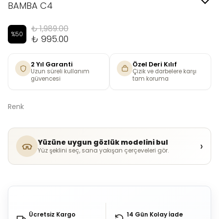
BAMBA C4
₺ 1,989.00
%
50
₺ 995.00
2 Yıl Garanti
Özel Deri Kılıf
Uzun süreli kullanım
Çizik ve darbelere karşı
güvencesi
tam koruma
Renk
Yüzüne uygun gözlük modelini bul
›
Yüz şeklini seç, sana yakışan çerçeveleri gör.
Ücretsiz Kargo
14 Gün Kolay İade