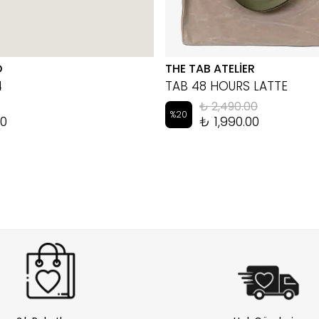
D
THE TAB ATELİER
4
TAB 48 HOURS LATTE
₺ 2,490.00
%
20
00
₺ 1,990.00