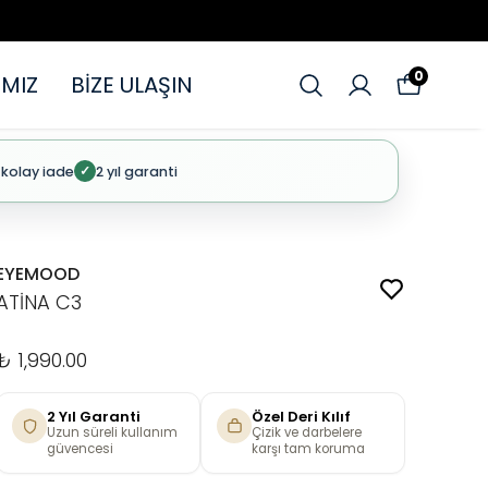
0
MIZ
BİZE ULAŞIN
 kolay iade
2 yıl garanti
✓
EYEMOOD
ATİNA C3
₺ 1,990.00
2 Yıl Garanti
Özel Deri Kılıf
Uzun süreli kullanım
Çizik ve darbelere
güvencesi
karşı tam koruma