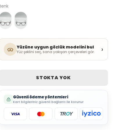
Renk
Yüzüne uygun gözlük modelini bul
›
Yüz şeklini seç, sana yakışan çerçeveleri gör.
STOKTA YOK
Güvenli ödeme yöntemleri
Kart bilgileriniz güvenli bağlantı ile korunur
TR
O
Y