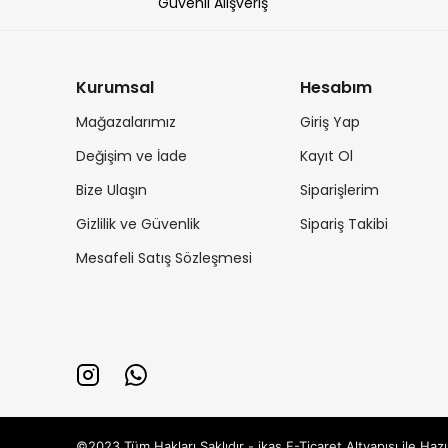
Güvenli Alışveriş
Kurumsal
Hesabım
Mağazalarımız
Giriş Yap
Değişim ve İade
Kayıt Ol
Bize Ulaşın
Siparişlerim
Gizlilik ve Güvenlik
Sipariş Takibi
Mesafeli Satış Sözleşmesi
©2023 Tüm Hakları Saklıdır - ikas E-Ticaret
Altyapısı ile Hazı