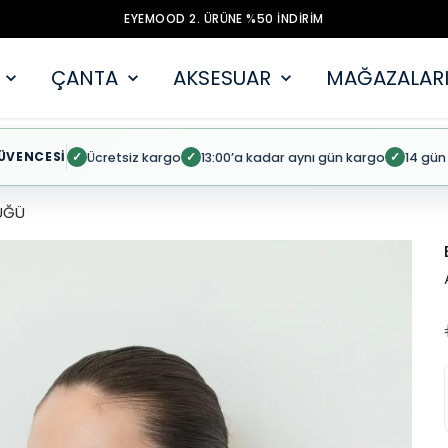
EYEMOOD 2. ÜRÜNE %50 İNDİRİM
ÇANTA
AKSESUAR
MAĞAZALARI
ÜVENCESİ
Ücretsiz kargo
13:00’a kadar aynı gün kargo
14 gün
✓
✓
✓
ÜĞÜ