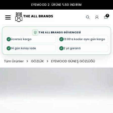
EYEMOOD 2. ÜRÜNE %50 İNDİRİM
0
THE ALL BRANDS GÜVENCESİ
Ücretsiz kargo
13:00’a kadar aynı gün kargo
✓
✓
14 gün kolay iade
2 yıl garanti
✓
✓
Tüm Ürünler
GÖZLÜK
EYEMOOD GÜNEŞ GÖZLÜĞÜ