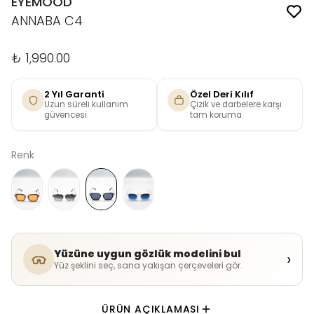
EYEMOOD
ANNABA C4
₺ 1,990.00
2 Yıl Garanti
Özel Deri Kılıf
Uzun süreli kullanım
Çizik ve darbelere karşı
güvencesi
tam koruma
Renk
Yüzüne uygun gözlük modelini bul
›
Yüz şeklini seç, sana yakışan çerçeveleri gör.
ÜRÜN AÇIKLAMASI