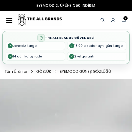
EYEMOOD 2. ÜRÜNE %50 İNDİRİM
0
THE ALL BRANDS GÜVENCESİ
Ücretsiz kargo
13:00’a kadar aynı gün kargo
✓
✓
14 gün kolay iade
2 yıl garanti
✓
✓
Tüm Ürünler
GÖZLÜK
EYEMOOD GÜNEŞ GÖZLÜĞÜ