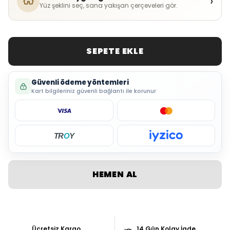
›
Yüz şeklini seç, sana yakışan çerçeveleri gör.
SEPETE EKLE
Güvenli ödeme yöntemleri
Kart bilgileriniz güvenli bağlantı ile korunur
TR
O
Y
HEMEN AL
Ücretsiz Kargo
14 Gün Kolay İade