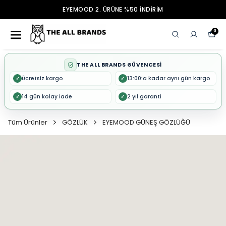
EYEMOOD 2. ÜRÜNE %50 İNDİRİM
0
THE ALL BRANDS GÜVENCESİ
Ücretsiz kargo
13:00’a kadar aynı gün kargo
✓
✓
14 gün kolay iade
2 yıl garanti
✓
✓
Tüm Ürünler
GÖZLÜK
EYEMOOD GÜNEŞ GÖZLÜĞÜ