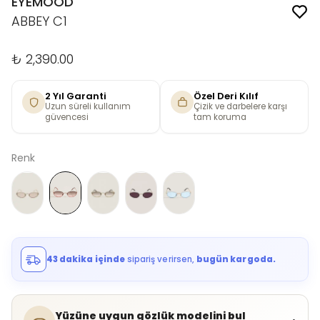
EYEMOOD
ABBEY C1
₺ 2,390.00
2 Yıl Garanti
Özel Deri Kılıf
Uzun süreli kullanım
Çizik ve darbelere karşı
güvencesi
tam koruma
Renk
43 dakika içinde
sipariş verirsen,
bugün kargoda.
Yüzüne uygun gözlük modelini bul