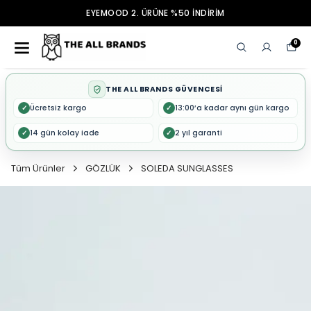
EYEMOOD 2. ÜRÜNE %50 İNDİRİM
0
THE ALL BRANDS GÜVENCESİ
Ücretsiz kargo
13:00’a kadar aynı gün kargo
✓
✓
14 gün kolay iade
2 yıl garanti
✓
✓
Tüm Ürünler
GÖZLÜK
SOLEDA SUNGLASSES