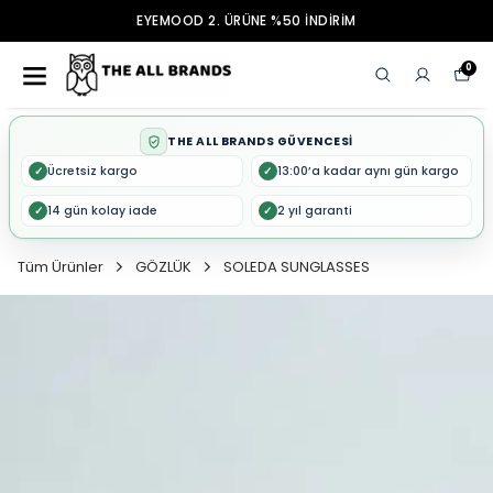
EYEMOOD 2. ÜRÜNE %50 İNDİRİM
0
THE ALL BRANDS GÜVENCESİ
Ücretsiz kargo
13:00’a kadar aynı gün kargo
✓
✓
14 gün kolay iade
2 yıl garanti
✓
✓
Tüm Ürünler
GÖZLÜK
SOLEDA SUNGLASSES