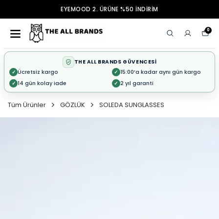
EYEMOOD 2. ÜRÜNE %50 İNDİRİM
0
THE ALL BRANDS GÜVENCESİ
Ücretsiz kargo
15:00’a kadar aynı gün kargo
✓
✓
14 gün kolay iade
2 yıl garanti
✓
✓
Tüm Ürünler
GÖZLÜK
SOLEDA SUNGLASSES