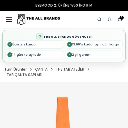
EYEMOOD 2. ÜRÜNE %50 İNDİRİM
0
THE ALL BRANDS GÜVENCESİ
Ücretsiz kargo
13:00’a kadar aynı gün kargo
✓
✓
14 gün kolay iade
2 yıl garanti
✓
✓
Tüm Ürünler
ÇANTA
THE TAB ATELİER
TAB ÇANTA SAPLARI