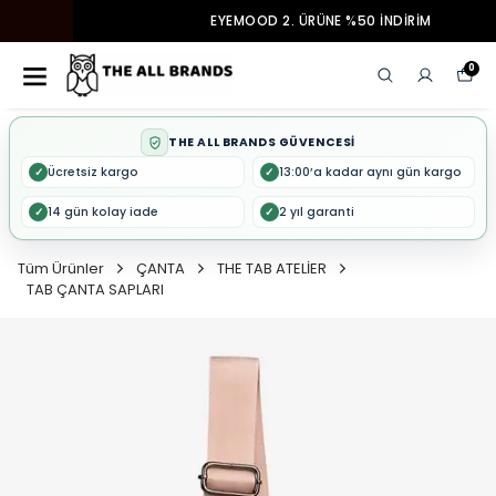
EYEMOOD 2. ÜRÜNE %50 İNDİRİM
0
THE ALL BRANDS GÜVENCESİ
Ücretsiz kargo
13:00’a kadar aynı gün kargo
✓
✓
14 gün kolay iade
2 yıl garanti
✓
✓
Tüm Ürünler
ÇANTA
THE TAB ATELİER
TAB ÇANTA SAPLARI