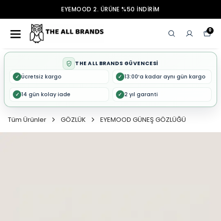
EYEMOOD 2. ÜRÜNE %50 İNDİRİM
0
THE ALL BRANDS GÜVENCESİ
Ücretsiz kargo
13:00’a kadar aynı gün kargo
✓
✓
14 gün kolay iade
2 yıl garanti
✓
✓
Tüm Ürünler
GÖZLÜK
EYEMOOD GÜNEŞ GÖZLÜĞÜ