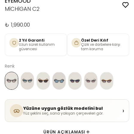
EYEMOOD
MİCHİGAN C2
₺ 1,990.00
2 Yıl Garanti
Özel Deri Kılıf
Uzun süreli kullanım
Çizik ve darbelere karşı
güvencesi
tam koruma
Renk
Yüzüne uygun gözlük modelini bul
›
Yüz şeklini seç, sana yakışan çerçeveleri gör.
ÜRÜN AÇIKLAMASI