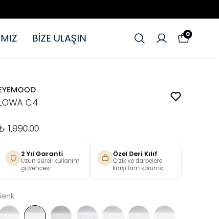
0
MIZ
BİZE ULAŞIN
EYEMOOD
LOWA C4
₺ 1,990.00
2 Yıl Garanti
Özel Deri Kılıf
Uzun süreli kullanım
Çizik ve darbelere
güvencesi
karşı tam koruma
Renk