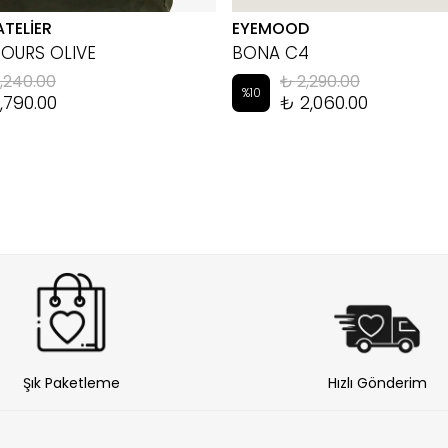
ATELİER
EYEMOOD
HOURS OLIVE
BONA C4
,240.00
₺ 2,290.00
%
10
,790.00
₺ 2,060.00
Şık Paketleme
Hızlı Gönderim