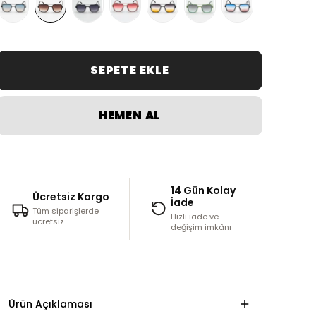
SEPETE EKLE
HEMEN AL
14 Gün Kolay
Ücretsiz Kargo
İade
Tüm siparişlerde
Hızlı iade ve
ücretsiz
değişim imkânı
Ürün Açıklaması