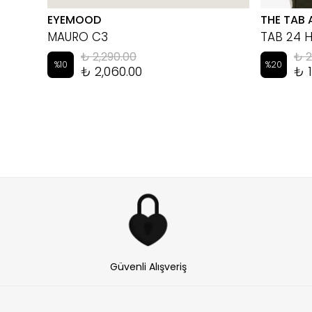
EYEMOOD
THE TAB 
MAURO C3
TAB 24 
₺ 2,290.00
₺ 2
%
10
%
20
₺ 2,060.00
₺ 1
Güvenli Alışveriş