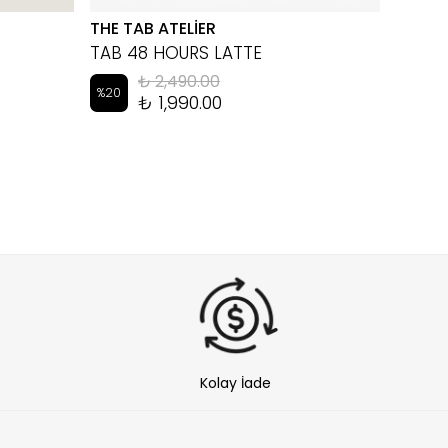
THE TAB ATELİER
EYEM
TAB 48 HOURS LATTE
LUKA 
₺ 2,490.00
%
20
%
10
₺ 1,990.00
Kolay İade