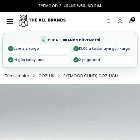
EYEMOOD 2. ÜRÜNE %50 İNDİRİM
0
THE ALL BRANDS GÜVENCESİ
Ücretsiz kargo
13:00’a kadar aynı gün kargo
✓
✓
14 gün kolay iade
2 yıl garanti
✓
✓
Tüm Ürünler
GÖZLÜK
EYEMOOD GÜNEŞ GÖZLÜĞÜ