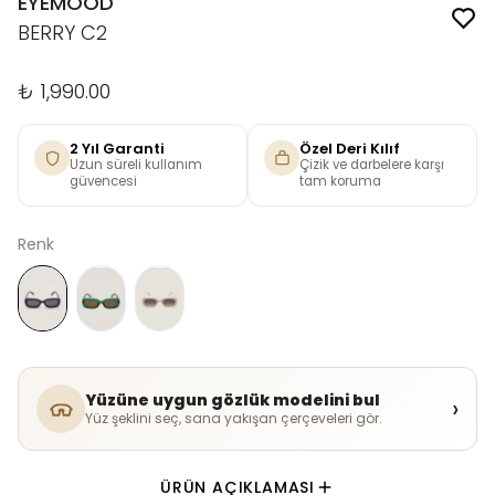
EYEMOOD
BERRY C2
₺ 1,990.00
2 Yıl Garanti
Özel Deri Kılıf
Uzun süreli kullanım
Çizik ve darbelere karşı
güvencesi
tam koruma
Renk
Yüzüne uygun gözlük modelini bul
›
Yüz şeklini seç, sana yakışan çerçeveleri gör.
ÜRÜN AÇIKLAMASI