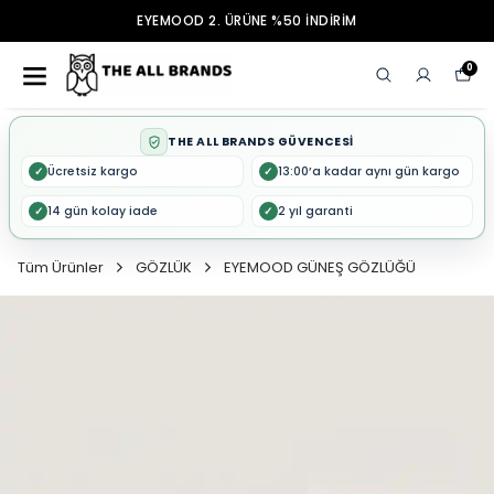
EYEMOOD 2. ÜRÜNE %50 İNDİRİM
0
THE ALL BRANDS GÜVENCESİ
Ücretsiz kargo
13:00’a kadar aynı gün kargo
✓
✓
14 gün kolay iade
2 yıl garanti
✓
✓
Tüm Ürünler
GÖZLÜK
EYEMOOD GÜNEŞ GÖZLÜĞÜ